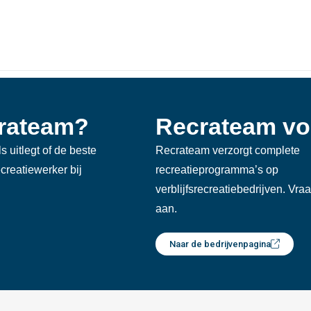
crateam?
Recrateam vo
s uitlegt of de beste
Recrateam verzorgt complete
reatiewerker bij
recreatieprogramma’s op
verblijfsrecreatiebedrijven. Vra
aan.
Naar de bedrijvenpagina