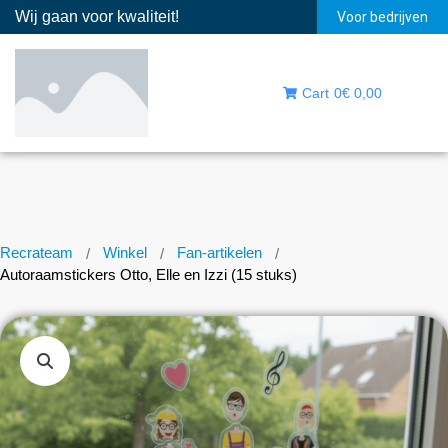
Wij gaan voor kwaliteit!
Voor bedrijven
Cart
0
€ 0,00
Recrateam
Winkel
Fan-artikelen
/
/
/
Autoraamstickers Otto, Elle en Izzi (15 stuks)