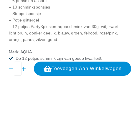
– 6 penselen assorti
– 10 schminksponsjes
– Stoppelsponsje
– Potje glittergel
– 12 potjes PartyXplosion-aquaschmink van 30g: wit, zwart,
licht bruin, donker geel, k. blauw, groen, felrood, roze/pink,
oranje, paars, zilver, goud.
Merk: AQUA
De 12 potjes schmink zijn van goede kwaliteit!.
Toevoegen Aan Winkelwagen