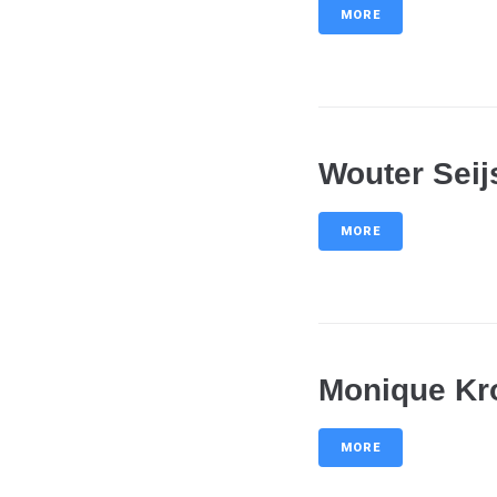
MORE
Wouter Seij
MORE
Monique Kr
MORE