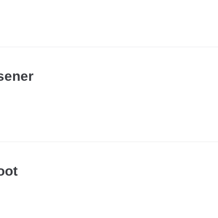
sener
oot