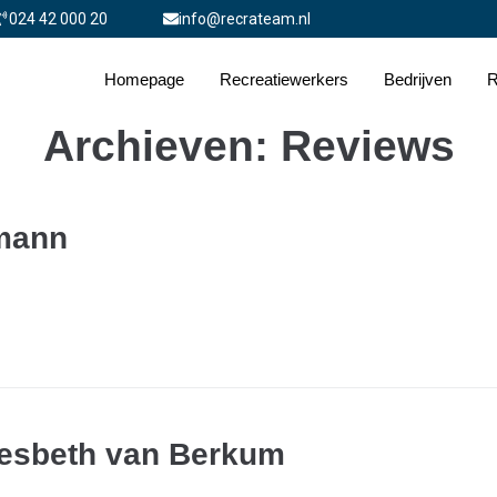
024 42 000 20
info@recrateam.nl
Homepage
Recreatiewerkers
Bedrijven
R
Archieven:
Reviews
emann
iesbeth van Berkum